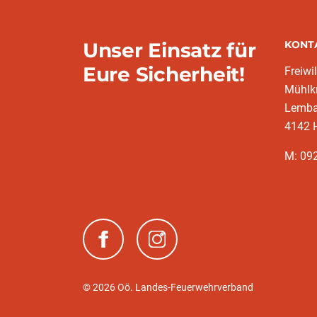
Unser Einsatz für
KONT
Eure Sicherheit!
Freiwi
Mühlkr
Lemba
4142 H
M: 092
(neues Fenster)
(neues Fenster)
© 2026 Oö. Landes-Feuerwehrverband