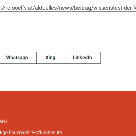
s://ro.ooelfv.at/aktuelles/news/beitrag/wissenstest-der
Whatsapp
Xing
LinkedIn
AKT
llige Feuerwehr Hofkirchen im