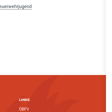
-feuerwehrjugend
LINKS
ÖBFV